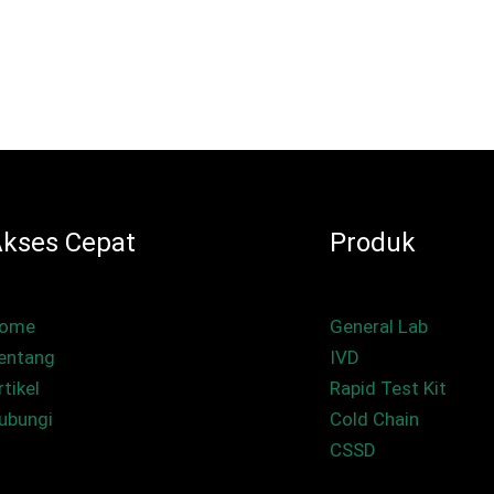
kses Cepat
Produk
ome
General Lab
entang
IVD
rtikel
Rapid Test Kit
ubungi
Cold Chain
CSSD