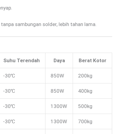
enyap.
 tanpa sambungan solder, lebih tahan lama.
Suhu Terendah
Daya
Berat Kotor
-30℃
850W
200kg
-30℃
850W
400kg
-30℃
1300W
500kg
-30℃
1300W
700kg