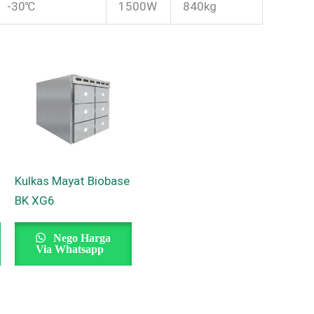
-30℃
1500W
840kg
Kulkas Mayat Biobase
BK XG6
Nego Harga
Via Whatsapp