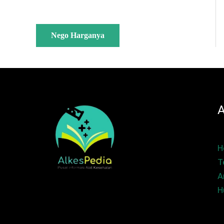
Nego Harganya
A
H
T
A
H