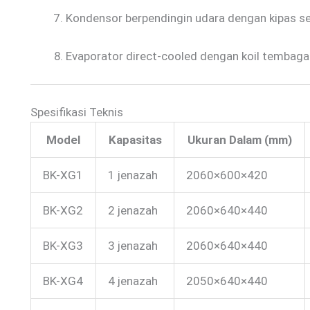
Kondensor berpendingin udara dengan kipas s
Evaporator direct-cooled dengan koil tembaga
Spesifikasi Teknis
Model
Kapasitas
Ukuran Dalam (mm)
BK-XG1
1 jenazah
2060×600×420
BK-XG2
2 jenazah
2060×640×440
BK-XG3
3 jenazah
2060×640×440
BK-XG4
4 jenazah
2050×640×440