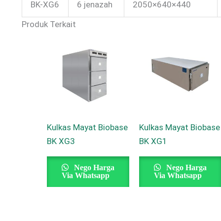
BK-XG6
6 jenazah
2050×640×440
Produk Terkait
Kulkas Mayat Biobase
Kulkas Mayat Biobase
BK XG3
BK XG1
Nego Harga
Nego Harga
Via Whatsapp
Via Whatsapp