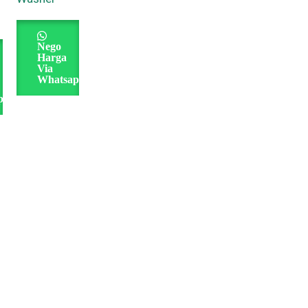
Nego
Harga
Via
Whatsapp
pp