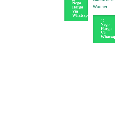
Nego
Washer
Harga
Via
Whatsapp
Nego
Harga
Via
Whatsa