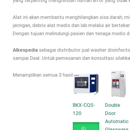
yang terpenting menghindari human error yang tidak e
Alat ini akan membantu menghilangkan sisa darah, mi
jaringan, debris alat medis dan lab melalui air berteka
Dengan tujuan melindungi pasien dan tenaga medis da
Alkespedia
sebagai distributor jual washer disinfect
sampai Deal. Untuk pemesanan dan konsultasi silahkan
Menampilkan semua 3 hasil
BKX-CQS-
Double
120
Door
Automatic
Glassware