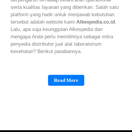
serta kualitas layanan yang diberikan. Salah satu
platform yang hadir untuk menjawab kebutuhan
tersebut adalah website kami
Alkespedia.co.id
.
Lalu, apa saja keunggulan Alkespedia dan
mengapa Anda perlu memilihnya sebagai mitra
penyedia distributor jual alat laboratorium
kesehatan? Berikut jawabannya.
Solusi Terlengkap untuk Kebutuhan Alat
Laboratorium dan Kesehatan
Read More
1. Pusat Informasi dan Penjualan Alat Kesehatan
Terlengkap
Alkespedia.co.id bukan hanya sekadar distributor
alat lab, tetapi juga menjadi sumber informasi
terpercaya mengenai berbagai jenis alat
kesehatan dan laboratorium. Situs ini
menyediakan katalog lengkap mulai dari alat