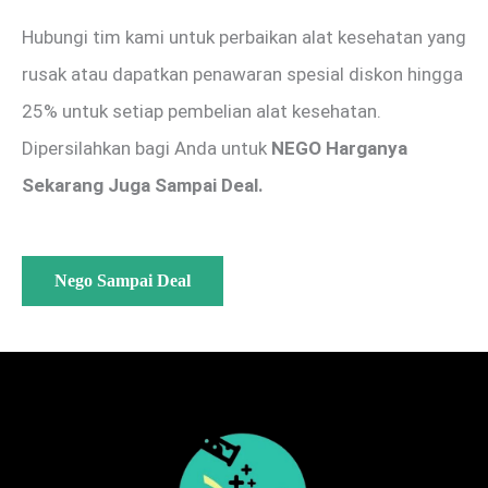
Hubungi tim kami untuk perbaikan alat kesehatan yang
rusak atau dapatkan penawaran spesial diskon hingga
25% untuk setiap pembelian alat kesehatan.
Dipersilahkan bagi Anda untuk
NEGO Harganya
Sekarang Juga Sampai Deal.
Nego Sampai Deal