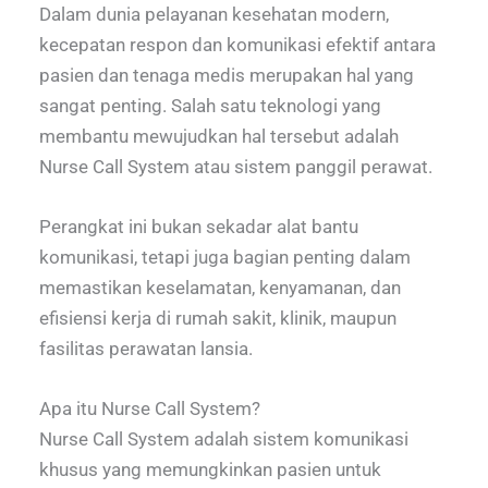
Dalam dunia pelayanan kesehatan modern,
kecepatan respon dan komunikasi efektif antara
pasien dan tenaga medis merupakan hal yang
sangat penting. Salah satu teknologi yang
membantu mewujudkan hal tersebut adalah
Nurse Call System atau sistem panggil perawat.
Perangkat ini bukan sekadar alat bantu
komunikasi, tetapi juga bagian penting dalam
memastikan keselamatan, kenyamanan, dan
efisiensi kerja di rumah sakit, klinik, maupun
fasilitas perawatan lansia.
Apa itu Nurse Call System?
Nurse Call System adalah sistem komunikasi
khusus yang memungkinkan pasien untuk