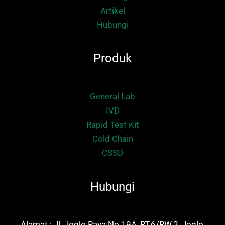
Artikel
Hubungi
Produk
General Lab
IVD
Rapid Test Kit
Cold Chain
CSSD
Hubungi
Alamat : Jl. Joglo Raya No.19A, RT.6/RW.2, Joglo,