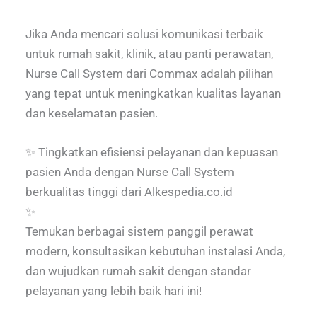
Jika Anda mencari solusi komunikasi terbaik
untuk rumah sakit, klinik, atau panti perawatan,
Nurse Call System dari Commax adalah pilihan
yang tepat untuk meningkatkan kualitas layanan
dan keselamatan pasien.
✨ Tingkatkan efisiensi pelayanan dan kepuasan
pasien Anda dengan Nurse Call System
berkualitas tinggi dari Alkespedia.co.id
✨
Temukan berbagai sistem panggil perawat
modern, konsultasikan kebutuhan instalasi Anda,
dan wujudkan rumah sakit dengan standar
pelayanan yang lebih baik hari ini!