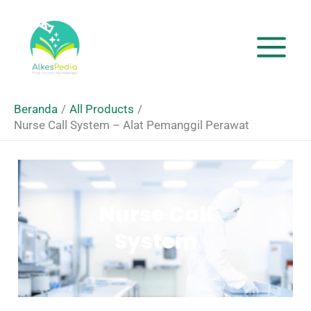
Lewati
ke
konten
Beranda
All Products
Nurse Call System – Alat Pemanggil Perawat
Nurse Call
Nurse Call System – Alat Pemanggil Perawat
System