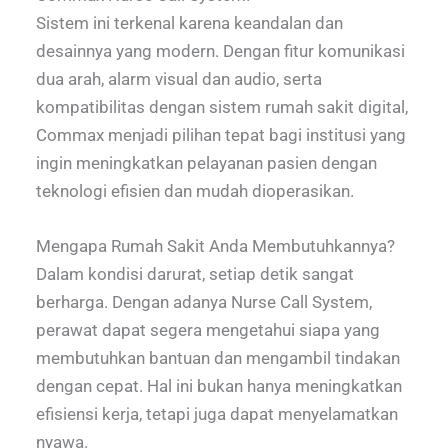
Sistem ini terkenal karena keandalan dan
desainnya yang modern. Dengan fitur komunikasi
dua arah, alarm visual dan audio, serta
kompatibilitas dengan sistem rumah sakit digital,
Commax menjadi pilihan tepat bagi institusi yang
ingin meningkatkan pelayanan pasien dengan
teknologi efisien dan mudah dioperasikan.
Mengapa Rumah Sakit Anda Membutuhkannya?
Dalam kondisi darurat, setiap detik sangat
berharga. Dengan adanya Nurse Call System,
perawat dapat segera mengetahui siapa yang
membutuhkan bantuan dan mengambil tindakan
dengan cepat. Hal ini bukan hanya meningkatkan
efisiensi kerja, tetapi juga dapat menyelamatkan
nyawa.