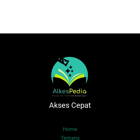
Akses Cepat
Home
Tentang