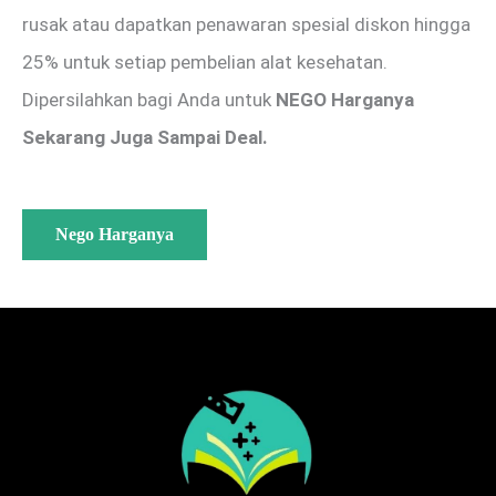
rusak atau dapatkan penawaran spesial diskon hingga
25% untuk setiap pembelian alat kesehatan.
Dipersilahkan bagi Anda untuk
NEGO Harganya
Sekarang Juga Sampai Deal.
Nego Harganya