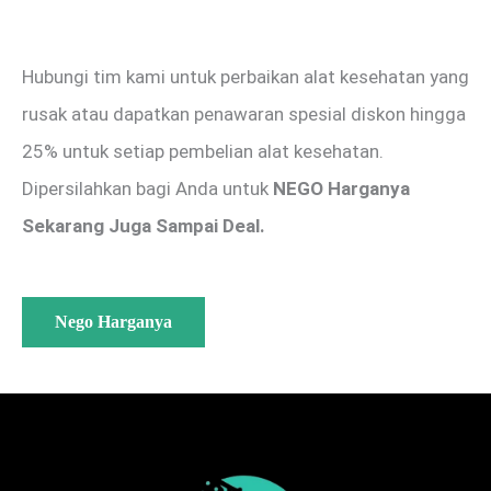
Hubungi tim kami untuk perbaikan alat kesehatan yang
rusak atau dapatkan penawaran spesial diskon hingga
25% untuk setiap pembelian alat kesehatan.
Dipersilahkan bagi Anda untuk
NEGO Harganya
Sekarang Juga Sampai Deal.
Nego Harganya