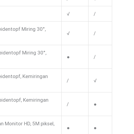
√
/
dentopf Miring 30°,
√
/
identopf Miring 30°,
●
/
identopf, Kemiringan
/
√
eidentopf, Kemiringan
/
●
 Monitor HD, 5M piksel,
●
●