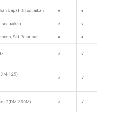
han Dapat Disesuaikan
●
●
isesuaikan
√
√
esens, Set Polarisasi
●
●
Hz
√
√
 DM-125)
√
√
mor 2(DM-300M)
√
√