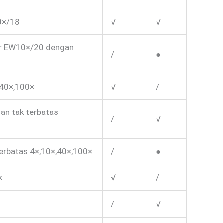
0×/18
√
√
ar EW10×/20 dengan
/
●
,40×,100×
√
/
lan tak terbatas
/
√
erbatas 4×,10×,40×,100×
/
●
k
√
/
/
√