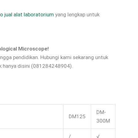
o jual alat laboratorium
yang lengkap untuk
iological Microscope!
b hingga pendidikan. Hubungi kami sekarang untuk
k hanya disini (081284248904).
DM-
DM125
300M
/
√