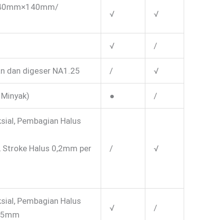
a 140mm×140mm/
√
√
√
/
n dan digeser NA1.25
/
√
 Minyak)
●
/
sial, Pembagian Halus
, Stroke Halus 0,2mm per
/
√
sial, Pembagian Halus
√
/
 25mm