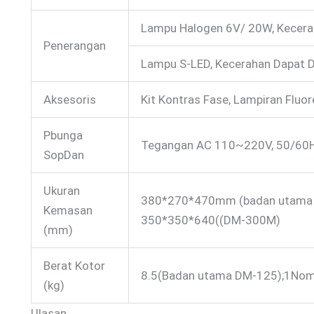
Lampu Halogen 6V/ 20W, Kecera
Penerangan
Lampu S-LED, Kecerahan Dapat D
Aksesoris
Kit Kontras Fase, Lampiran Fluor
Pbunga
Tegangan AC 110~220V, 50/60
SopDan
Ukuran
380*270*470mm (badan utama
Kemasan
350*350*640((DM-300M)
(mm)
Berat Kotor
8.5(Badan utama DM-125);1No
(kg)
Ulasan