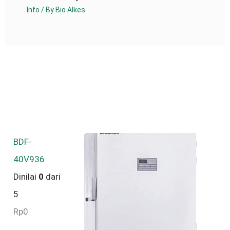
Info
/ By
Bio Alkes
BDF-
40V936
Dinilai
0
dari
5
Rp
0