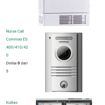
Nurse Call
Commax ES
400/410/42
0
Dinilai
0
dari
5
Kulkas