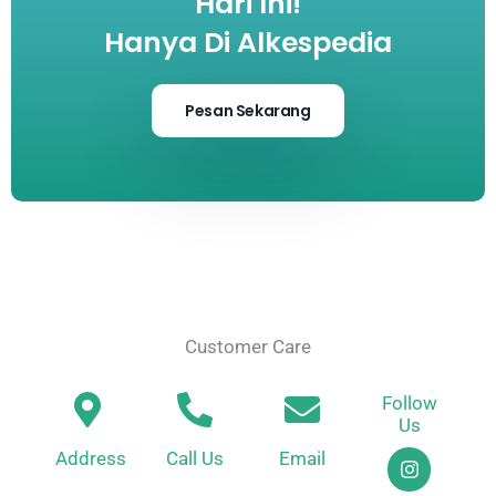
Hari Ini!
Hanya Di Alkespedia
Pesan Sekarang
Customer Care
Follow
Us
I
Address
Call Us
Email
n
s