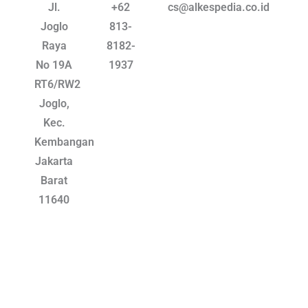
Jl.
+62
cs@alkespedia.co.id
t
a
Joglo
813-
g
Raya
8182-
r
a
No 19A
1937
m
RT6/RW2
Joglo,
Kec.
Kembangan
Jakarta
Barat
11640